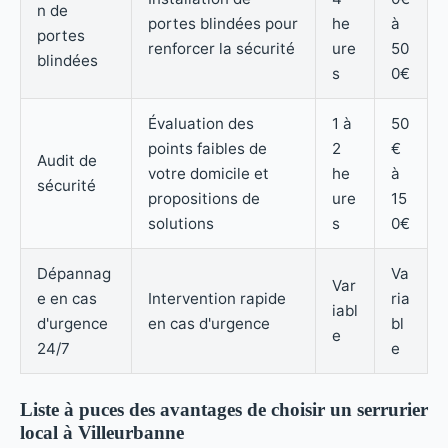
n de
portes blindées pour
he
à
portes
renforcer la sécurité
ure
50
blindées
s
0€
Évaluation des
1 à
50
points faibles de
2
€
Audit de
votre domicile et
he
à
sécurité
propositions de
ure
15
solutions
s
0€
Dépannag
Va
Var
e en cas
Intervention rapide
ria
iabl
d'urgence
en cas d'urgence
bl
e
24/7
e
Liste à puces des avantages de choisir un serrurier
local à Villeurbanne