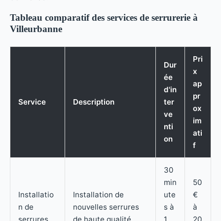
Tableau comparatif des services de serrurerie à
Villeurbanne
Pri
Dur
x
ée
ap
d'in
pr
Service
Description
ter
ox
ve
im
nti
ati
on
f
30
min
50
Installatio
Installation de
ute
€
n de
nouvelles serrures
s à
à
serrures
de haute qualité
1
20