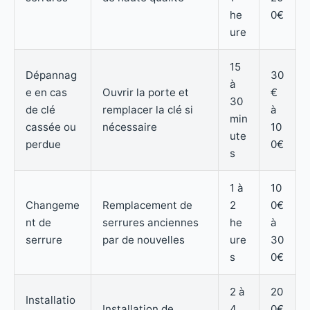
he
0€
ure
15
Dépannag
30
à
e en cas
Ouvrir la porte et
€
30
de clé
remplacer la clé si
à
min
cassée ou
nécessaire
10
ute
perdue
0€
s
1 à
10
Changeme
Remplacement de
2
0€
nt de
serrures anciennes
he
à
serrure
par de nouvelles
ure
30
s
0€
2 à
20
Installatio
Installation de
4
0€