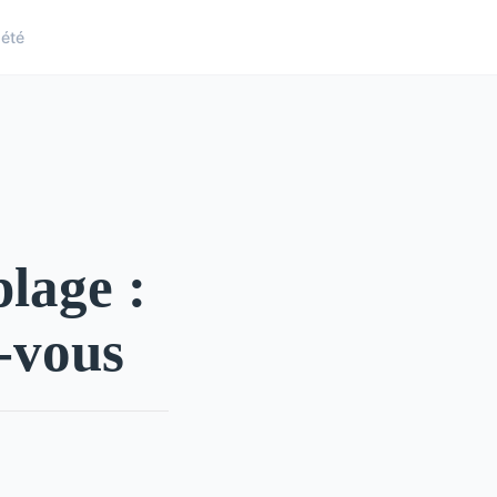
iété
plage :
z-vous