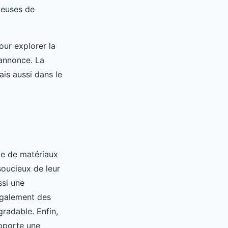
ueuses de
ur explorer la
’annonce. La
is aussi dans le
te de matériaux
soucieux de leur
ssi une
également des
gradable. Enfin,
apporte une