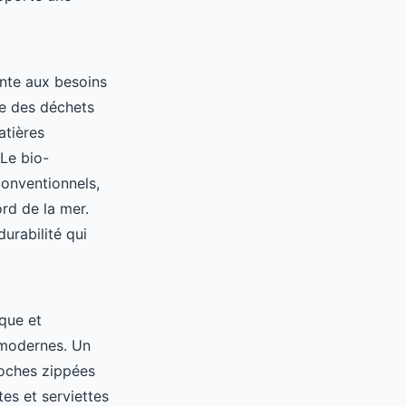
nte aux besoins
ge des déchets
atières
 Le bio-
conventionnels,
ord de la mer.
urabilité qui
que et
 modernes. Un
poches zippées
es et serviettes