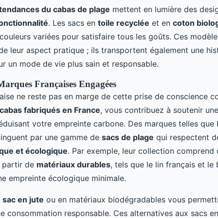
tendances du cabas de plage
mettent en lumière des design
onctionnalité
. Les sacs en
toile recyclée
et en
coton biolo
couleurs variées pour satisfaire tous les goûts. Ces modèle
e leur aspect pratique ; ils transportent également une hist
 un mode de vie plus sain et responsable.
 Marques Françaises Engagées
çaise ne reste pas en marge de cette prise de conscience co
cabas fabriqués en France
, vous contribuez à soutenir u
 réduisant votre empreinte carbone. Des marques telles que 
stinguent par une gamme de
sacs de plage
qui respectent d
ique et écologique
. Par exemple, leur collection comprend
 partir de
matériaux durables
, tels que le lin français et le
une empreinte écologique minimale.
n
sac en jute
ou en matériaux biodégradables vous permettra
une consommation responsable. Ces alternatives aux sacs en