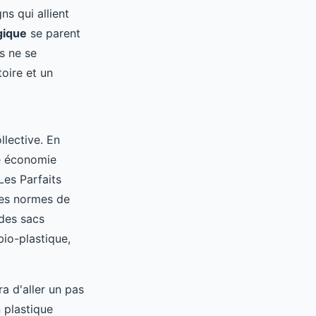
s qui allient
gique
se parent
s ne se
oire et un
llective. En
ne économie
Les Parfaits
es normes de
 des sacs
 bio-plastique,
 d'aller un pas
 plastique