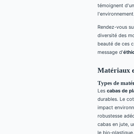
témoignent d'un
l'environnement
Rendez-vous sur
diversité des mo
beauté de ces c
message d'
éthi
Matériaux e
Types de matéri
Les
cabas de pl
durables. Le co
impact environn
robustesse adéq
cabas en jute, u
le bio-plastiqu