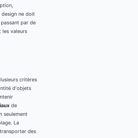
ption,
e design ne doit
n passant par de
 les valeurs
usieurs critères
tité d'objets
ntenir
iaux
de
non seulement
lage. La
 transporter des