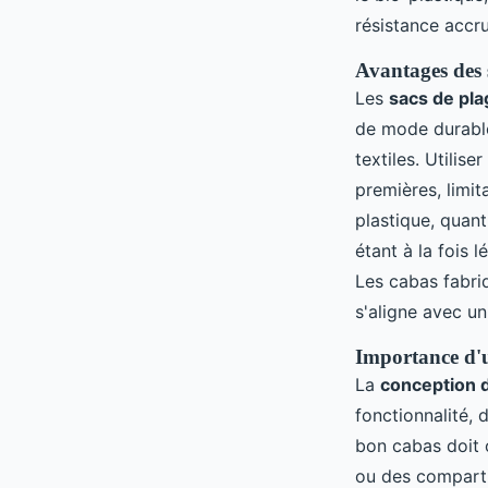
résistance accr
Avantages des s
Les
sacs de pla
de mode durable
textiles. Utilis
premières, limit
plastique, quant
étant à la fois l
Les cabas fabri
s'aligne avec u
Importance d'u
La
conception 
fonctionnalité,
bon cabas doit 
ou des comparti