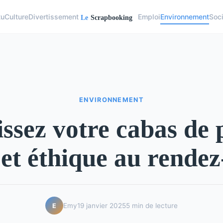
tu
Culture
Divertissement
Emploi
Environnement
Soc
ENVIRONNEMENT
ssez votre cabas de 
 et éthique au rende
Emy
19 janvier 2025
5 min de lecture
E