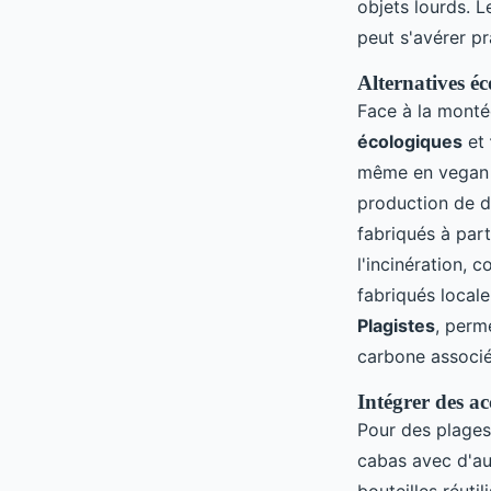
objets lourds. 
peut s'avérer pr
Alternatives éc
Face à la monté
écologiques
et
même en vegan l
production de 
fabriqués à par
l'incinération, 
fabriqués local
Plagistes
, perm
carbone associé
Intégrer des a
Pour des plages
cabas avec d'a