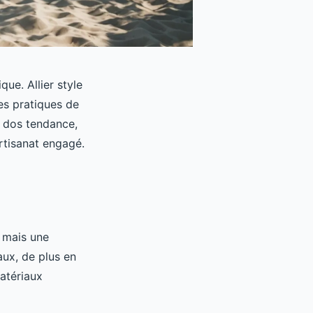
ue. Allier style
es pratiques de
à dos tendance,
rtisanat engagé.
, mais une
ux, de plus en
atériaux