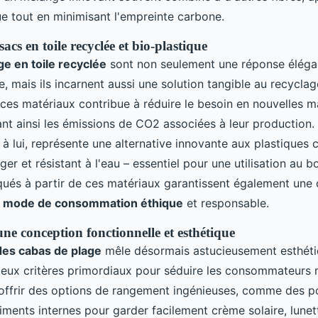
ue tout en minimisant l'empreinte carbone.
acs en toile recyclée et bio-plastique
ge en toile recyclée
sont non seulement une réponse éléga
, mais ils incarnent aussi une solution tangible au recycla
er ces matériaux contribue à réduire le besoin en nouvelles m
ant ainsi les émissions de CO2 associées à leur production.
 à lui, représente une alternative innovante aux plastiques 
éger et résistant à l'eau – essentiel pour une utilisation au b
qués à partir de ces matériaux garantissent également une d
n
mode de consommation éthique
et responsable.
ne conception fonctionnelle et esthétique
des cabas de plage
mêle désormais astucieusement esthéti
 deux critères primordiaux pour séduire les consommateurs
offrir des options de rangement ingénieuses, comme des 
ments internes pour garder facilement crème solaire, lunett