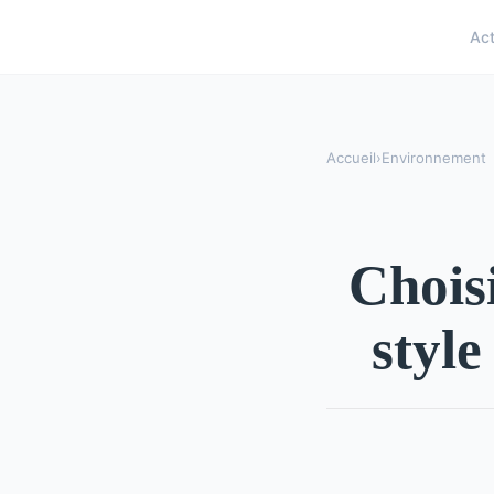
Ac
Accueil
›
Environnement
Choisi
style