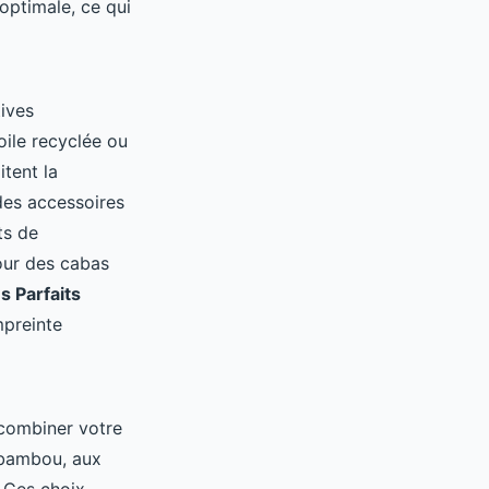
optimale, ce qui
ives
oile recyclée ou
tent la
des accessoires
ts de
pour des cabas
s Parfaits
mpreinte
 combiner votre
 bambou, aux