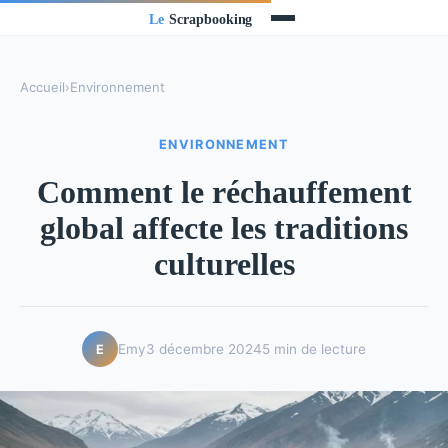
Accueil
›
Environnement
ENVIRONNEMENT
Comment le réchauffement
global affecte les traditions
culturelles
Emy
3 décembre 2024
5 min de lecture
E