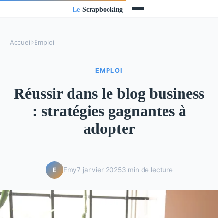
Accueil
›
Emploi
EMPLOI
Réussir dans le blog business
: stratégies gagnantes à
adopter
Emy
7 janvier 2025
3 min de lecture
E