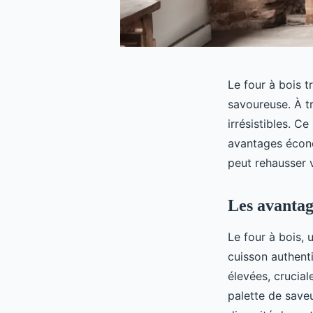
Le four à bois t
savoureuse. À tr
irrésistibles. C
avantages écon
peut rehausser v
Les avantag
Le four à bois, 
cuisson authent
élevées, crucia
palette de save