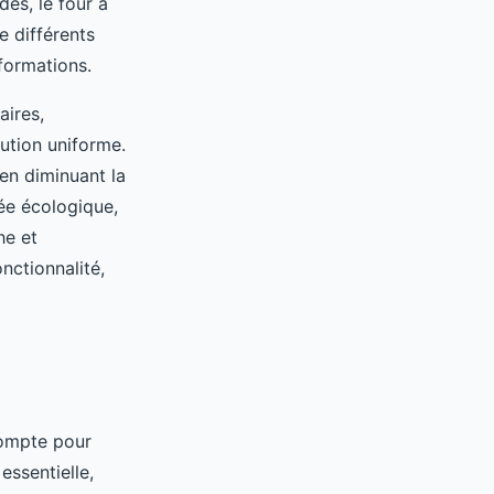
des, le four à
e différents
formations.
aires,
bution uniforme.
en diminuant la
ée écologique,
he et
nctionnalité,
 compte pour
essentielle,