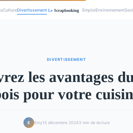
tu
Culture
Divertissement
Emploi
Environnement
Soc
DIVERTISSEMENT
rez les avantages du
ois pour votre cuisi
Emy
13 décembre 2024
3 min de lecture
E