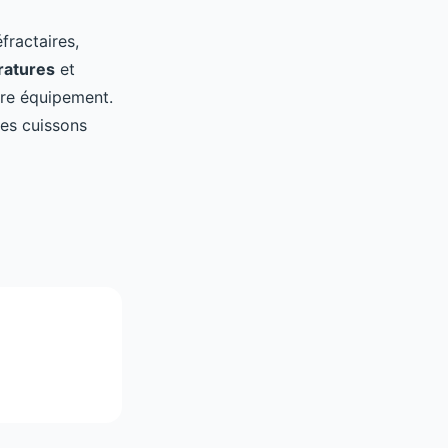
fractaires,
ratures
et
tre équipement.
des cuissons