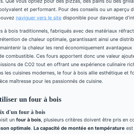
s. Que vous optiez pour des pizzas, des pains ou des grilla
polyvalent et performant. Pour des conseils ou un aperçu d
 pouvez
naviguer vers le site
disponible pour davantage d'in
rs à bois traditionnels, fabriqués avec des matériaux réfract
étention de chaleur optimale, garantissant ainsi une distri
 maintenir la chaleur les rend économiquement avantageux 
 combustible. Ces fours apportent donc une valeur ajout
issions de CO2 tout en offrant une expérience culinaire ric
 les cuisines modernes, le four à bois allie esthétique et fo
èce maîtresse pour les passionnés de cuisine.
tiliser un four à bois
ix d'un four à bois
oisit un
four à bois
, plusieurs critères doivent être pris en
sson optimale
.
La capacité de montée en température
est 