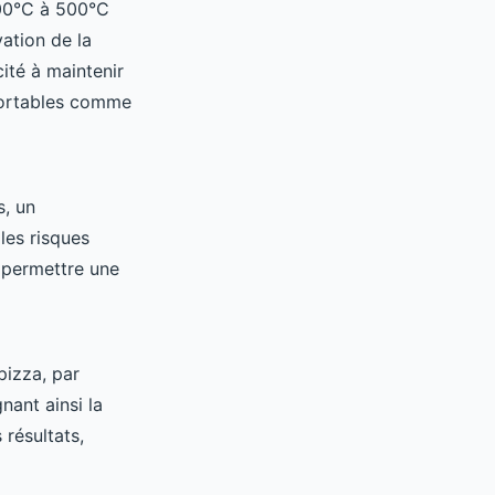
400°C à 500°C
ation de la
té à maintenir
portables comme
s, un
 les risques
t permettre une
pizza, par
nant ainsi la
 résultats,