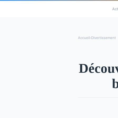
Ac
Accueil
›
Divertissement
Découv
b