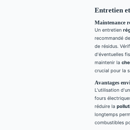
Entretien et
Maintenance rég
Un entretien
rég
recommandé d
de résidus. Véri
d'éventuelles fi
maintenir la
che
crucial pour la 
Avantages envi
L'utilisation d'
fours électriqu
réduire la
pollu
longtemps per
combustibles p