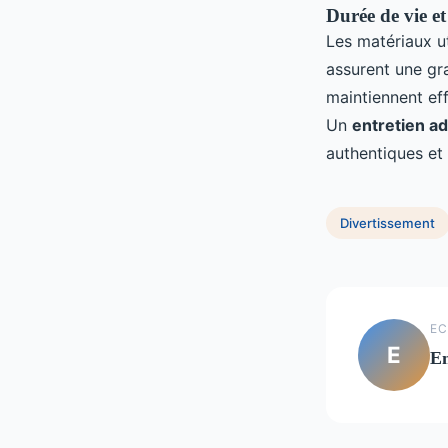
Durée de vie et
Les matériaux ut
assurent une g
maintiennent ef
Un
entretien a
authentiques e
Divertissement
EC
E
E