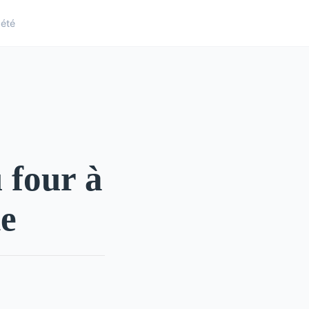
iété
 four à
ne