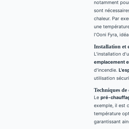
notamment pour 
sont nécessaire
chaleur. Par ex
une températur
l'Ooni Fyra, idéa
Installation et
L'installation d'
emplacement e
d'incendie.
L'es
utilisation sécuri
Techniques de 
Le
pré-chauffa
exemple, il est 
température opti
garantissant ai