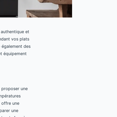
 authentique et
endant vos plats
te également des
et équipement
et proposer une
empératures
 offre une
parer une