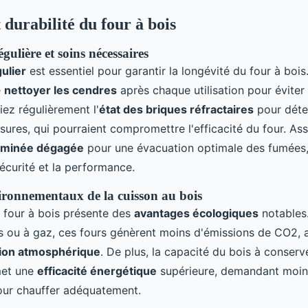
 durabilité du four à bois
ulière et soins nécessaires
ulier
est essentiel pour garantir la longévité du four à bois. 
e
nettoyer les cendres
après chaque utilisation pour éviter
fiez régulièrement l'
état des briques réfractaires
pour déte
ssures, qui pourraient compromettre l'efficacité du four. A
minée dégagée
pour une évacuation optimale des fumées,
sécurité et la performance.
ronnementaux de la cuisson au bois
un four à bois présente des
avantages écologiques
notables
es ou à gaz, ces fours génèrent moins d'émissions de CO2, a
tion atmosphérique
. De plus, la capacité du bois à conserv
met une
efficacité énergétique
supérieure, demandant moin
our chauffer adéquatement.