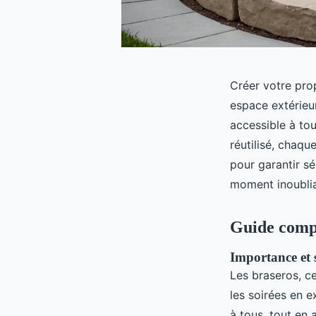
Créer votre pro
espace extérieu
accessible à to
réutilisé, chaq
pour garantir sé
moment inoublia
Guide compl
Importance et 
Les braseros, ce
les soirées en e
à tous, tout en