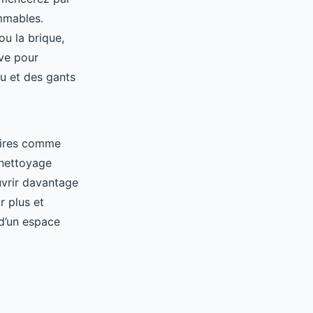
mmables.
ou la brique,
ave pour
au et des gants
taires comme
 nettoyage
ouvrir davantage
r plus et
 d’un espace