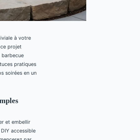
viale à votre
ce projet
n barbecue
stuces pratiques
os soirées en un
imples
er et embellir
t DIY accessible
ommencerez par