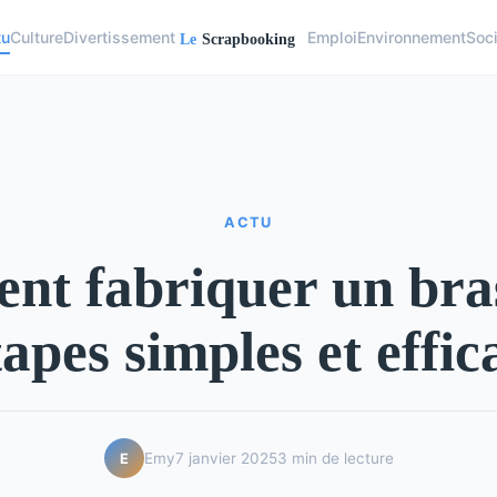
tu
Culture
Divertissement
Emploi
Environnement
Soc
ACTU
t fabriquer un bra
tapes simples et effic
Emy
7 janvier 2025
3 min de lecture
E