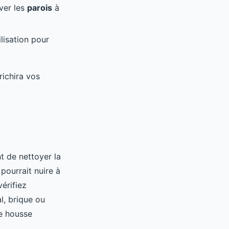
ever les
parois
à
lisation pour
richira vos
nt de nettoyer la
pourrait nuire à
érifiez
l, brique ou
ne housse