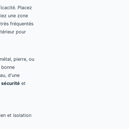
ficacité. Placez
giez une zone
 très fréquentés
térieur pour
étal, pierre, ou
ne bonne
au, d'une
t
sécurité
et
en et isolation