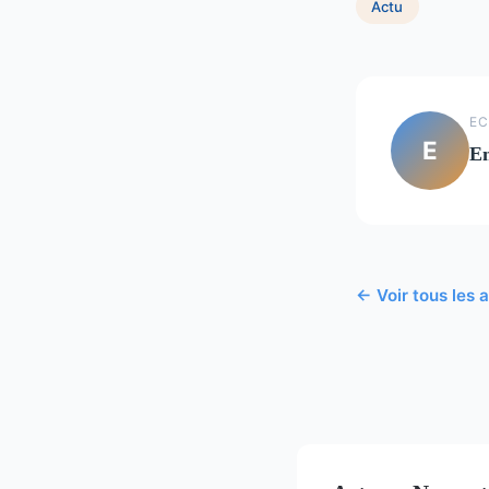
Actu
EC
E
E
← Voir tous les a