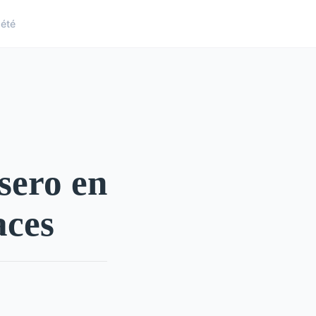
iété
sero en
aces