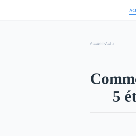
Ac
Accueil
›
Actu
Commen
5 é