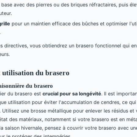
 base avec des pierres ou des briques réfractaires, puis él
teur.
grille
pour un maintien efficace des bûches et optimiser l'uti
.
 directives, vous obtiendrez un brasero fonctionnel qui en
urs.
 utilisation du brasero
isonnière du brasero
lier du brasero est
crucial pour sa longévité
. Il est importa
e utilisation pour éviter l'accumulation de cendres, ce qui 
Utilisez une brosse métallique pour enlever les résidus et v
'état des matériaux, notamment si votre brasero est en méta
 la saison hivernale, pensez à couvrir votre brasero avec u
r le protéger des intempéries.