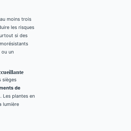
 au moins trois
uire les risques
urtout si des
rmorésistants
u ou un
cueillante
s sièges
éments de
. Les plantes en
a lumière