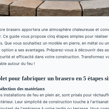
pre brasero apportera une atmosphère chaleureuse et convi
r. Ce guide vous propose cinq étapes simples pour réaliser 
us. Que vous souhaitiez un modèle en pierre, en métal ou u
ue option a ses avantages. Préparez-vous à découvrir des a
curité et efficacité dans votre construction. Transformez v
ble autour du feu !
et pour fabriquer un brasero en 5 étapes s
sélection des matériaux
s installations de feu en plein air, sont prisés pour réchauff
xtérieur. Leur simplicité de construction touche à l'artisana
 ajoutant de l'ambiance à votre jardin ou terrasse. Vous c