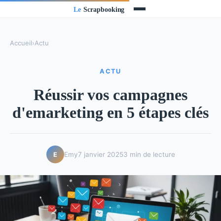
Accueil
›
Actu
ACTU
Réussir vos campagnes
d'emarketing en 5 étapes clés
Emy
7 janvier 2025
3 min de lecture
E