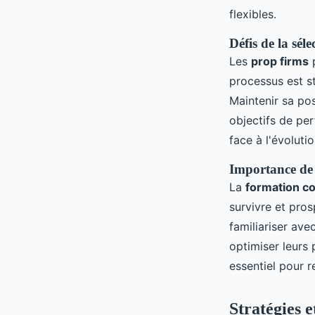
flexibles.
Défis de la sél
Les
prop firms
p
processus est st
Maintenir sa pos
objectifs de per
face à l'évoluti
Importance de 
La
formation c
survivre et pro
familiariser ave
optimiser leurs
essentiel pour r
Stratégies e