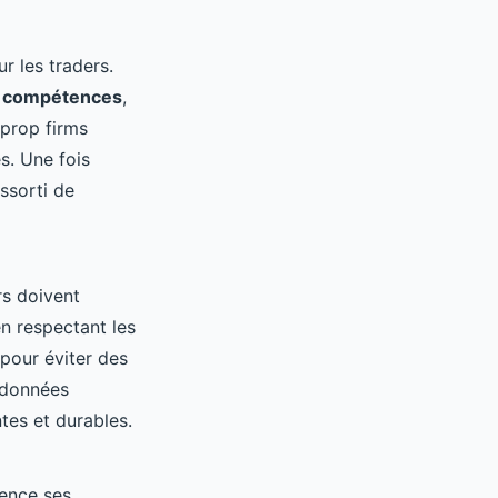
r les traders.
s compétences
,
 prop firms
s. Une fois
assorti de
rs doivent
en respectant les
 pour éviter des
e données
tes et durables.
ence ses