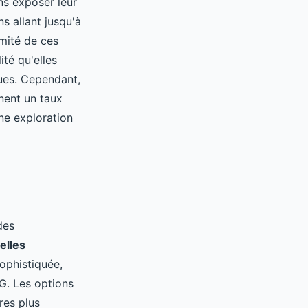
ns exposer leur
s allant jusqu'à
imité de ces
ité qu'elles
ues. Cependant,
înent un taux
ne exploration
des
elles
ophistiquée,
G. Les options
res plus