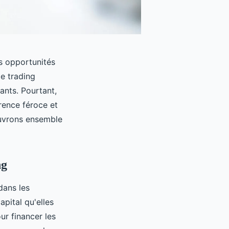
es opportunités
e trading
ants. Pourtant,
rrence féroce et
ouvrons ensemble
ng
dans les
apital qu'elles
our financer les