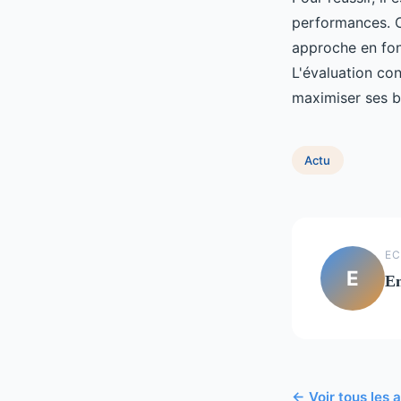
performances. 
approche en fon
L'évaluation co
maximiser ses b
Actu
EC
E
E
← Voir tous les a