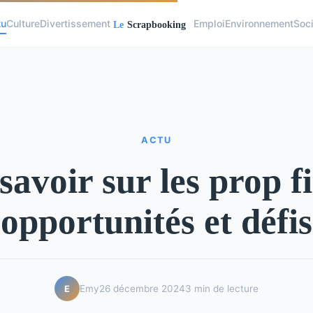
tu
Culture
Divertissement
Emploi
Environnement
Soc
ACTU
savoir sur les prop f
opportunités et défis
Emy
26 décembre 2024
3 min de lecture
E