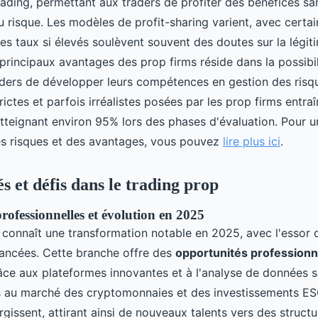
rading, permettant aux traders de profiter des bénéfices sa
 risque. Les modèles de profit-sharing varient, avec certain
s taux si élevés soulèvent souvent des doutes sur la légit
 principaux avantages des prop firms réside dans la possibil
ders de développer leurs compétences en gestion des risq
rictes et parfois irréalistes posées par les prop firms entra
atteignant environ 95% lors des phases d'évaluation. Pour u
s risques et des avantages, vous pouvez
lire plus ici
.
s et défis dans le trading prop
rofessionnelles et évolution en 2025
connaît une transformation notable en 2025, avec l'essor 
ancées. Cette branche offre des
opportunités professionn
râce aux plateformes innovantes et à l'analyse de données s
cès au marché des cryptomonnaies et des investissements ES
argissent, attirant ainsi de nouveaux talents vers des structu