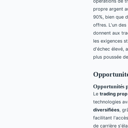
opérations de t
propre argent au
90%, bien que de
offres. L'un des
donnent aux tra
les exigences st
d'échec élevé, 
plus poussée de
Opportunité
Opportunités p
Le
trading prop
technologies av
diversifiées
, g
facilitant l'ac
de carrière s'él