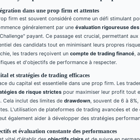
égration dans une prop firm et attentes
rop firm est souvent considéré comme un défi stimulant pou
ommence généralement par une
évaluation rigoureuse de
"Challenge" payant. Ce passage est crucial, permettant aux
entiel des candidats tout en minimisant leurs propres risque
chie, les traders reçoivent un
compte de trading financé
, 
ifiques et d'objectifs de performance à respecter.
tal et stratégies de trading efficaces
ace du capital est essentielle dans une prop firm. Les trade
atégies de risque strictes
pour maximiser leur profit tout 
 Cela inclut des limites de
drawdown
, souvent de 6 à 8%,
tes. L'utilisation de plateformes de trading avancées et d
eut également aider à développer des stratégies performan
ctifs et évaluation constante des performances
est vital d'établir des
objectifs clairs
et de suivre en perman