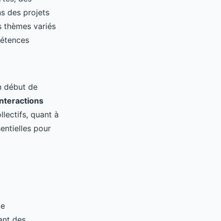
s des projets
es thèmes variés
pétences
n début de
interactions
lectifs, quant à
entielles pour
de
ant des