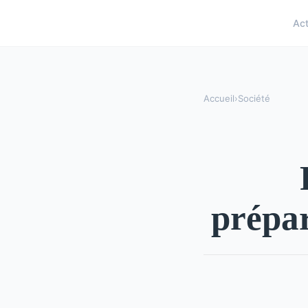
Ac
Accueil
›
Société
prépar