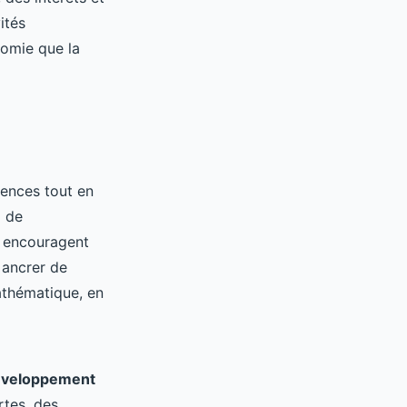
ités
nomie que la
tences tout en
x de
e encouragent
 ancrer de
athématique, en
éveloppement
rtes, des