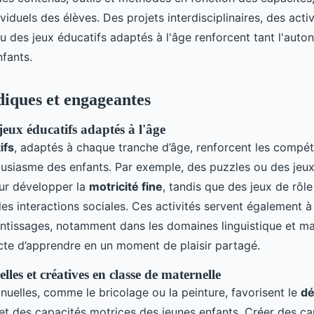
viduels des élèves. Des projets interdisciplinaires, des activ
u des jeux éducatifs adaptés à l'âge renforcent tant l'auto
nfants.
udiques et engageantes
 jeux éducatifs adaptés à l'âge
ifs
, adaptés à chaque tranche d’âge, renforcent les compé
housiasme des enfants. Par exemple, des puzzles ou des jeu
ur développer la
motricité fine
, tandis que des jeux de rôl
 les interactions sociales. Ces activités servent également à
tissages, notamment dans les domaines linguistique et m
acte d’apprendre en un moment de plaisir partagé.
lles et créatives en classe de maternelle
nuelles, comme le bricolage ou la peinture, favorisent le
d
et des capacités motrices des jeunes enfants. Créer des ca