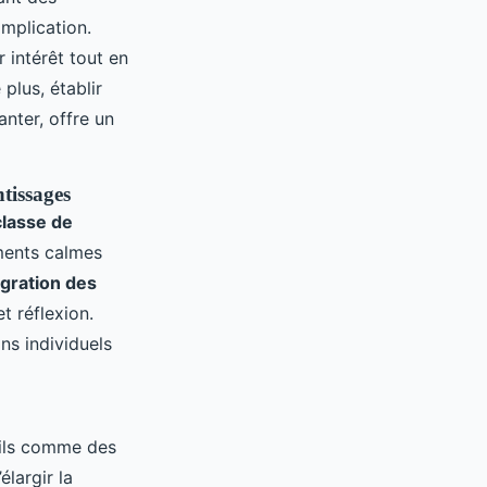
implication.
 intérêt tout en
plus, établir
nter, offre un
tissages
classe de
ents calmes
égration des
t réflexion.
ns individuels
tils comme des
largir la