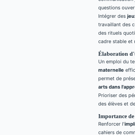
questions ouvert
Intégrer des
jeu
travaillant des 
des rituels quo
cadre stable et 
Élaboration d'
Un emploi du te
maternelle
effi
permet de préser
arts dans l'app
Prioriser des pé
des élèves et de
Importance de 
Renforcer l'
impl
cahiers de commu