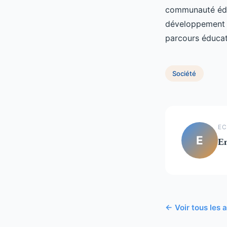
communauté éduc
développement de
parcours éducati
Société
EC
E
E
← Voir tous les a