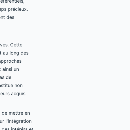
férentiels,
mps précieux.
ent des
èves. Cette
t au long des
 approches
 ainsi un
les de
stitue non
eurs acquis.
e de mettre en
r l'intégration
 des intérêts et