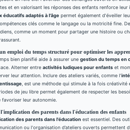
es et en valorisant les réponses des enfants renforce leur 
x éducatifs adaptés à l'âge
permet également d'éveiller leur
compétences clés comme le langage ou la motricité fine. De 
tidiens, comme un moment pour partager une histoire ou cha
rassurant.
un emploi du temps structuré pour optimiser les appren
mps bien planifié aide à assurer une
gestion du temps en 
cace. Alterner entre
activités ludiques pour enfants
et mom
ver leur attention. Inclure des ateliers variés, comme l'
int
rentissage
, est une méthode qui stimule à la fois créativité e
riodes de jeu libre permet également de respecter les besoi
 favoriser leur autonomie.
l'implication des parents dans l'éducation des enfants
ication des parents dans l'éducation
est essentiel. Des ou
nication ou l'organisation d’ateliers ouverts permettent d’é