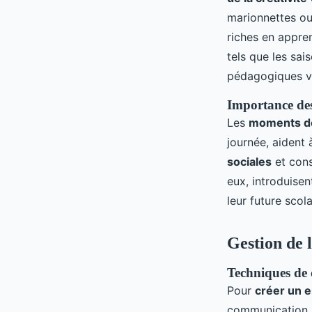
marionnettes ou
riches en appren
tels que les sai
pédagogiques v
Importance des
Les
moments de
journée, aident 
sociales
et cons
eux, introduisen
leur future scol
Gestion de 
Techniques de 
Pour
créer un 
communication j