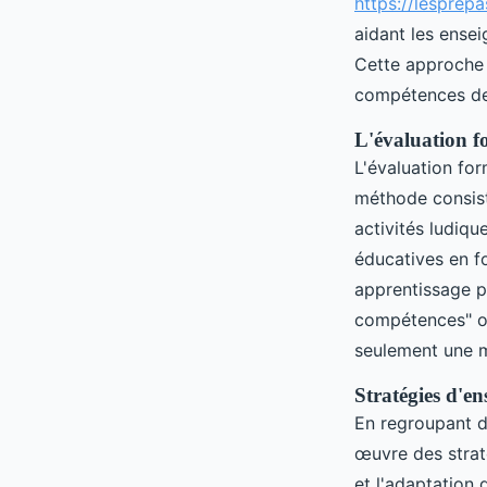
https://lesprep
aidant les ense
Cette approche 
compétences des
L'évaluation f
L'évaluation for
méthode consist
activités ludiq
éducatives en f
apprentissage p
compétences" ou
seulement une m
Stratégies d'en
En regroupant d
œuvre des strat
et l'adaptation 