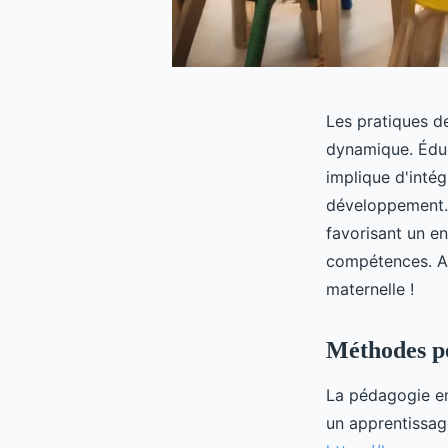
Les pratiques d
dynamique. Éduq
implique d'inté
développement. 
favorisant un e
compétences. Ad
maternelle !
Méthodes pé
La pédagogie en 
un apprentissage