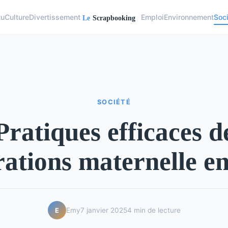
tu
Culture
Divertissement
Emploi
Environnement
Soc
SOCIÉTÉ
Pratiques efficaces d
ations maternelle en
Emy
7 janvier 2025
4 min de lecture
E