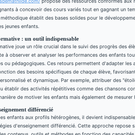
asdemathilde.com/
propose des ressources conformes aux ré
ignants à concevoir des cours variés tout en gagnant un te
méthodique établit des bases solides pour le développem
 jeunes enfants.
ormative : un outil indispensable
mative joue un rôle crucial dans le suivi des progrès des él
e à observer et analyser les performances des enfants tou
ues ou pédagogiques. Ces retours permettent d'adapter les
onction des besoins spécifiques de chaque élève, favorisant
ersonnalisé et dynamique. Par exemple, attribuer des "étoi
 établir des activités répétitives comme des chansons con
anière de motiver les enfants mais également de mesurer l
seignement différencié
es enfants aux profils hétérogènes, il devient indispensabl
égies d'enseignement différencié. Cette approche repose su
des contenus, outils et méthodes en fonction des capacités,