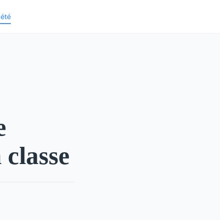
iété
e
 classe