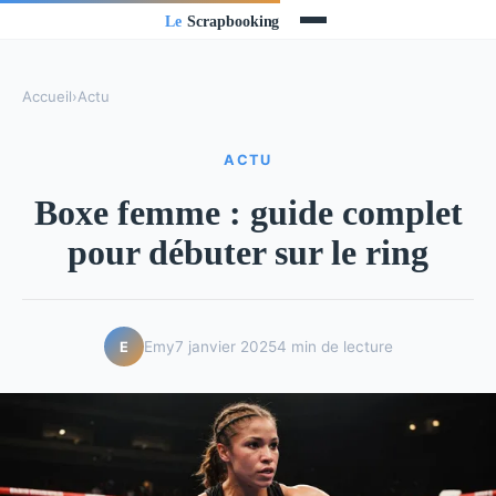
Accueil
›
Actu
ACTU
Boxe femme : guide complet
pour débuter sur le ring
Emy
7 janvier 2025
4 min de lecture
E