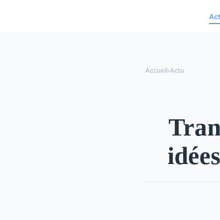
Ac
Accueil
›
Actu
Tran
idée