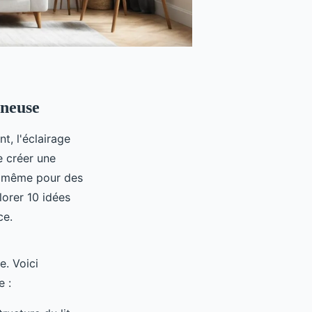
ineuse
t, l'éclairage
e créer une
ou même pour des
orer 10 idées
ce.
e. Voici
e :