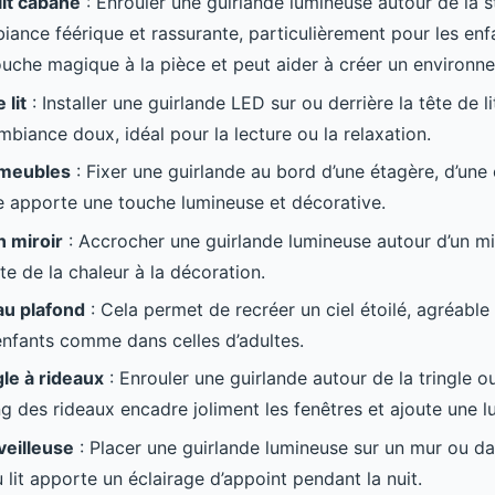
lit cabane
: Enrouler une guirlande lumineuse autour de la st
iance féérique et rassurante, particulièrement pour les enf
ouche magique à la pièce et peut aider à créer un environn
 lit
: Installer une guirlande LED sur ou derrière la tête de li
mbiance doux, idéal pour la lecture ou la relaxation.
 meubles
: Fixer une guirlande au bord d’une étagère, d’u
e apporte une touche lumineuse et décorative.
 miroir
: Accrocher une guirlande lumineuse autour d’un mir
te de la chaleur à la décoration.
u plafond
: Cela permet de recréer un ciel étoilé, agréable
nfants comme dans celles d’adultes.
gle à rideaux
: Enrouler une guirlande autour de la tringle ou
ng des rideaux encadre joliment les fenêtres et ajoute une l
veilleuse
: Placer une guirlande lumineuse sur un mur ou d
 lit apporte un éclairage d’appoint pendant la nuit.