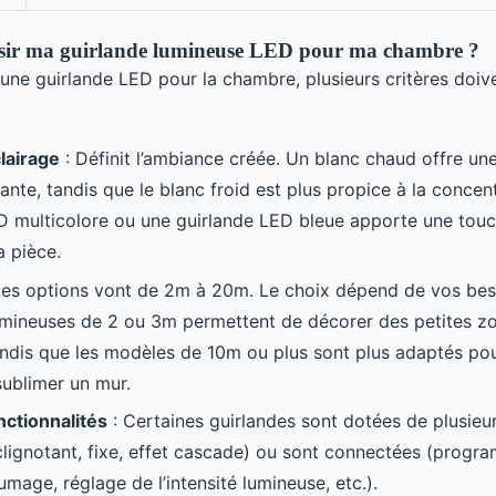
ir ma guirlande lumineuse LED pour ma chambre ?
une guirlande LED pour la chambre, plusieurs critères doive
lairage
: Définit l’ambiance créée. Un blanc chaud offre u
ante, tandis que le blanc froid est plus propice à la concen
D multicolore ou une guirlande LED bleue apporte une tou
a pièce.
Les options vont de 2m à 20m. Le choix dépend de vos bes
umineuses de 2 ou 3m permettent de décorer des petites 
 tandis que les modèles de 10m ou plus sont plus adaptés po
ublimer un mur.
ctionnalités
: Certaines guirlandes sont dotées de plusie
(clignotant, fixe, effet cascade) ou sont connectées (progr
lumage, réglage de l’intensité lumineuse, etc.).