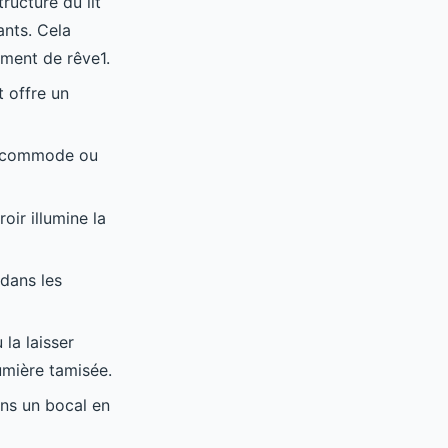
ructure du lit
ants. Cela
ement de rêve1.
t offre un
ne commode ou
oir illumine la
 dans les
 la laisser
umière tamisée.
ans un bocal en