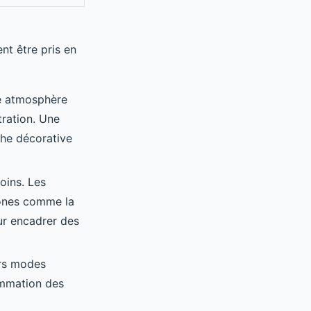
nt être pris en
ne atmosphère
tration. Une
che décorative
oins. Les
zones comme la
ur encadrer des
urs modes
ammation des