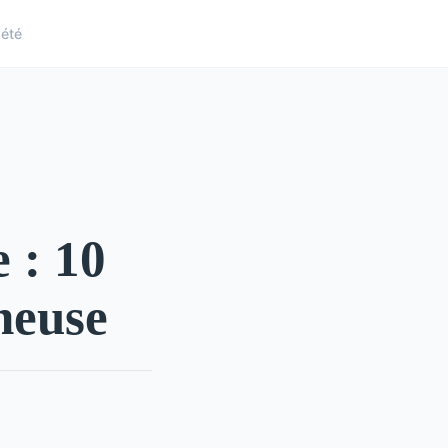
iété
 : 10
neuse