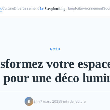
tu
Culture
Divertissement
Emploi
Environnement
Soc
ACTU
sformez votre espace
s pour une déco lumi
Emy
7 mars 2025
9 min de lecture
E