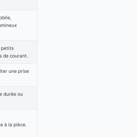
bile,
lumineux
 petits
s de courant.
iter une prise
ue durée ou
 à la pièce.