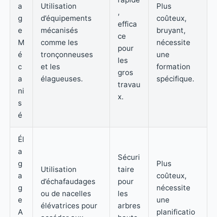
a
Utilisation
Plus
,
g
d’équipements
coûteux,
effica
e
mécanisés
bruyant,
ce
M
comme les
nécessite
pour
é
tronçonneuses
une
les
c
et les
formation
gros
a
élagueuses.
spécifique.
travau
ni
x.
s
é
Él
a
Sécuri
g
Plus
Utilisation
taire
a
coûteux,
d’échafaudages
pour
g
nécessite
ou de nacelles
les
e
une
élévatrices pour
arbres
A
planificatio