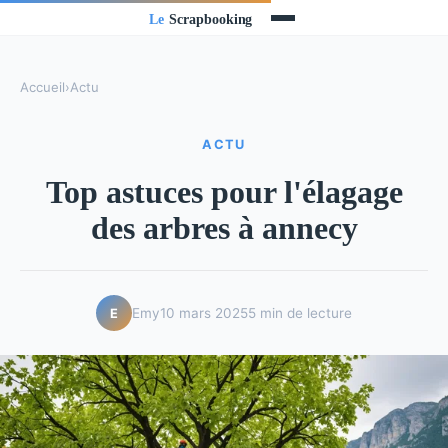
Accueil
›
Actu
ACTU
Top astuces pour l'élagage
des arbres à annecy
Emy
10 mars 2025
5 min de lecture
E