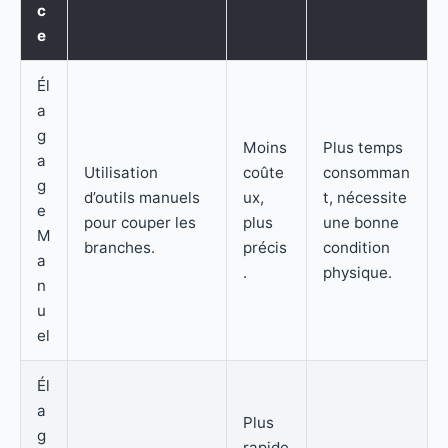
c
e
Él
a
g
Moins
Plus temps
a
Utilisation
coûte
consomman
g
d’outils manuels
ux,
t, nécessite
e
pour couper les
plus
une bonne
M
branches.
précis
condition
a
.
physique.
n
u
el
Él
a
Plus
g
rapide