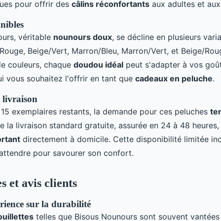
es pour offrir des
câlins réconfortants
aux adultes et aux
nibles
urs, véritable
nounours doux
, se décline en plusieurs vari
/Rouge, Beige/Vert, Marron/Bleu, Marron/Vert, et Beige/Rou
 de couleurs, chaque
doudou idéal
peut s'adapter à vos goû
i vous souhaitez l'offrir en tant que
cadeaux en peluche
.
 livraison
15 exemplaires restants, la demande pour ces peluches
te
de la livraison standard gratuite, assurée en 24 à 48 heures,
ortant
directement à domicile. Cette disponibilité limitée in
attendre pour savourer son confort.
 et avis clients
ience sur la durabilité
uillettes
telles que Bisous Nounours sont souvent vantées 