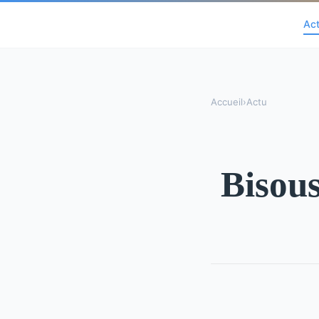
Ac
Accueil
›
Actu
Bisous