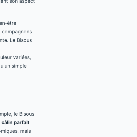
uant son aspect
ien-être
des compagnons
ante. Le Bisous
uleur variées,
qu'un simple
emple, le Bisous
e
câlin parfait
omiques, mais