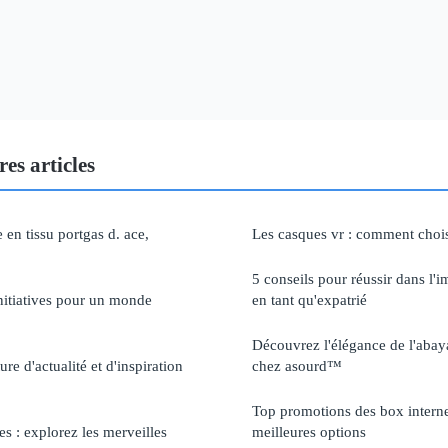
es articles
en tissu portgas d. ace,
Les casques vr : comment chois
5 conseils pour réussir dans l'i
initiatives pour un monde
en tant qu'expatrié
Découvrez l'élégance de l'aba
re d'actualité et d'inspiration
chez asourd™
Top promotions des box interne
es : explorez les merveilles
meilleures options