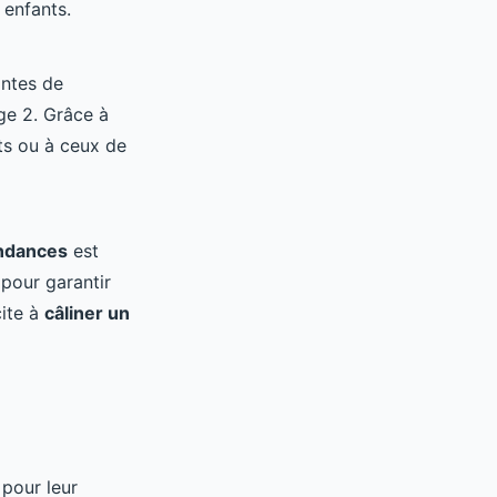
 enfants.
antes de
ge 2. Grâce à
ts ou à ceux de
ndances
est
 pour garantir
cite à
câliner un
pour leur