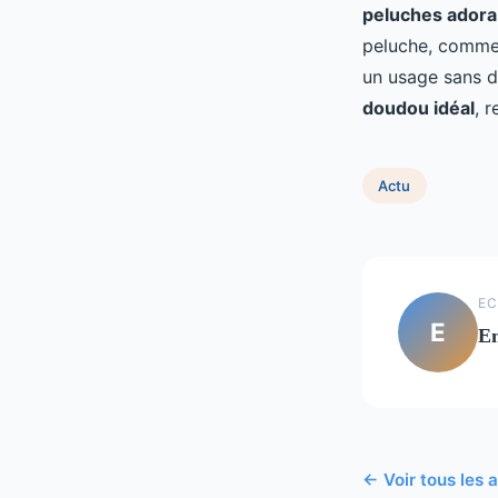
peluches adora
peluche, comme 
un usage sans di
doudou idéal
, 
Actu
EC
E
E
← Voir tous les a