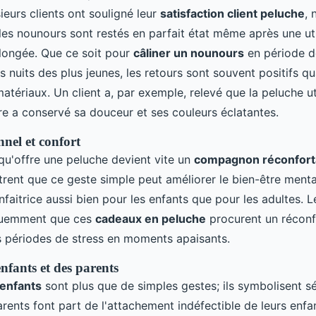
ieurs clients ont souligné leur
satisfaction client peluche
,
les nounours sont restés en parfait état même après une uti
longée. Que ce soit pour
câliner un nounours
en période d
nuits des plus jeunes, les retours sont souvent positifs qu
atériaux. Un client a, par exemple, relevé que la peluche u
re a conservé sa douceur et ses couleurs éclatantes.
nel et confort
u'offre une peluche devient vite un
compagnon réconfort
ent que ce geste simple peut améliorer le bien-être ment
nfaitrice aussi bien pour les enfants que pour les adultes. L
quemment que ces
cadeaux en peluche
procurent un réconf
s périodes de stress en moments apaisants.
nfants et des parents
 enfants
sont plus que de simples gestes; ils symbolisent sé
ents font part de l'attachement indéfectible de leurs enfa