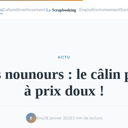
tu
Culture
Divertissement
Emploi
Environnement
Soc
ACTU
 nounours : le câlin 
à prix doux !
Emy
18 janvier 2025
3 min de lecture
E