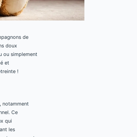
ompagnons de
ins doux
au ou simplement
é et
reinte !
as, notamment
nnel. Ce
x qui
ant les