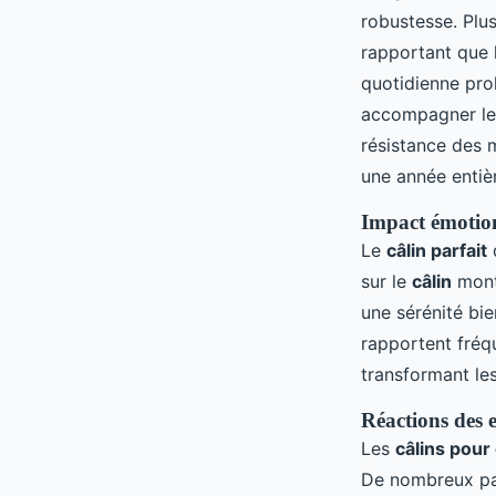
robustesse. Plus
rapportant que 
quotidienne pro
accompagner les 
résistance des m
une année entiè
Impact émotion
Le
câlin parfait
q
sur le
câlin
montr
une sérénité bie
rapportent fré
transformant le
Réactions des e
Les
câlins pour
De nombreux par