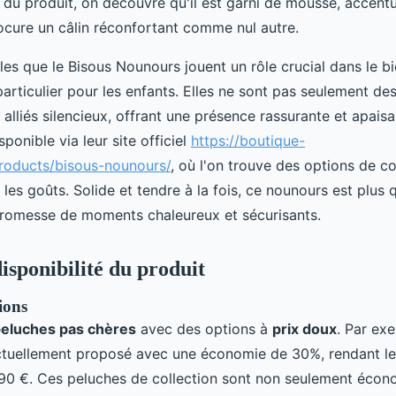
s du produit, on découvre qu'il est garni de mousse, accent
ocure un câlin réconfortant comme nul autre.
les que le Bisous Nounours jouent un rôle crucial dans le b
particulier pour les enfants. Elles ne sont pas seulement 
 alliés silencieux, offrant une présence rassurante et apais
ponible via leur site officiel
https://boutique-
roducts/bisous-nounours/
, où l'on trouve des options de co
les goûts. Solide et tendre à la fois, ce nounours est plus 
a promesse de moments chaleureux et sécurisants.
isponibilité du produit
ions
eluches pas chères
avec des options à
prix doux
. Par ex
ctuellement proposé avec une économie de 30%, rendant l
90 €. Ces peluches de collection sont non seulement écon