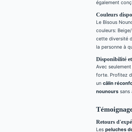
également conçu
Couleurs dispo
Le Bisous Nouno
couleurs: Beige
cette diversité
la personne à qu
Disponibilité et
Avec seulement 
forte. Profitez 
un
câlin réconf
nounours
sans 
Témoignages
Retours d'expér
Les
peluches do