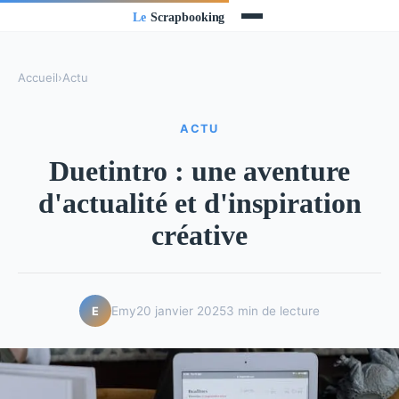
Accueil
›
Actu
ACTU
Duetintro : une aventure
d'actualité et d'inspiration
créative
Emy
20 janvier 2025
3 min de lecture
E