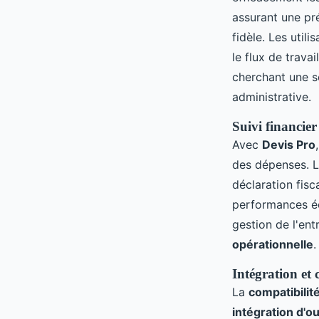
assurant une pr
fidèle. Les util
le flux de trava
cherchant une so
administrative.
Suivi financier
Avec
Devis Pro
des dépenses. 
déclaration fisc
performances é
gestion de l'ent
opérationnelle
.
Intégration et 
La
compatibilit
intégration d'ou