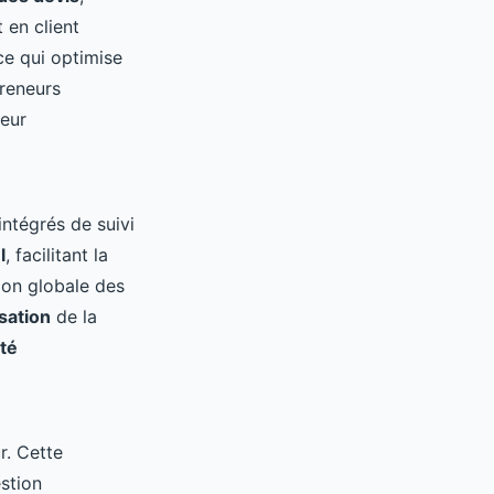
 en client
ce qui optimise
preneurs
ueur
intégrés de suivi
l
, facilitant la
ion globale des
sation
de la
ité
r. Cette
stion