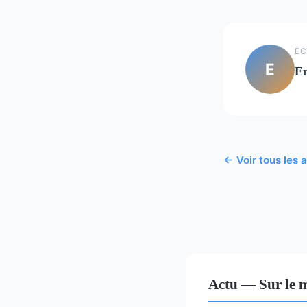
EC
E
E
← Voir tous les a
Actu — Sur le 