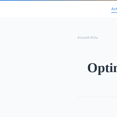
Ac
Accueil
›
Actu
Optim