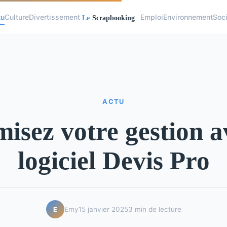
tu
Culture
Divertissement
Emploi
Environnement
Soc
ACTU
isez votre gestion a
logiciel Devis Pro
Emy
15 janvier 2025
3 min de lecture
E