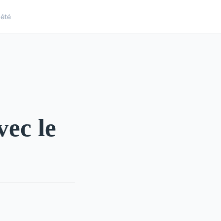
iété
vec le