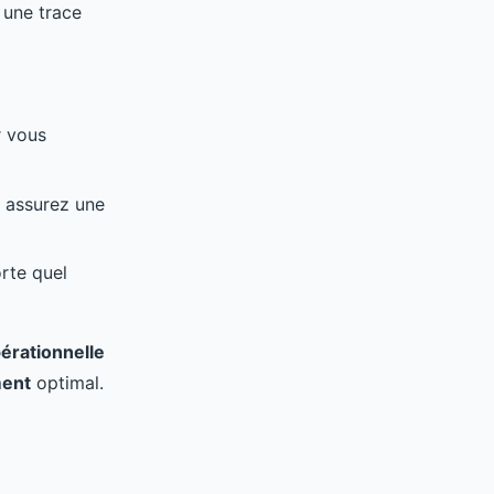
 une trace
r vous
t assurez une
orte quel
pérationnelle
ment
optimal.