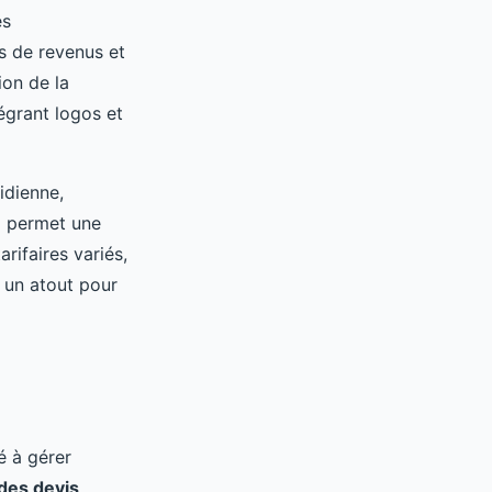
es
s de revenus et
ion de la
égrant logos et
idienne,
ro permet une
rifaires variés,
o un atout pour
é à gérer
des devis
,