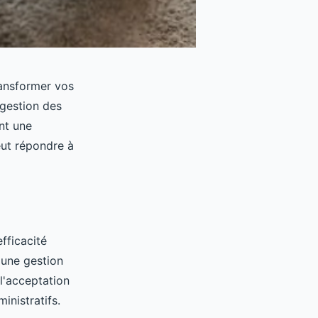
ransformer vos
a gestion des
nt une
eut répondre à
efficacité
e une gestion
l'acceptation
inistratifs.