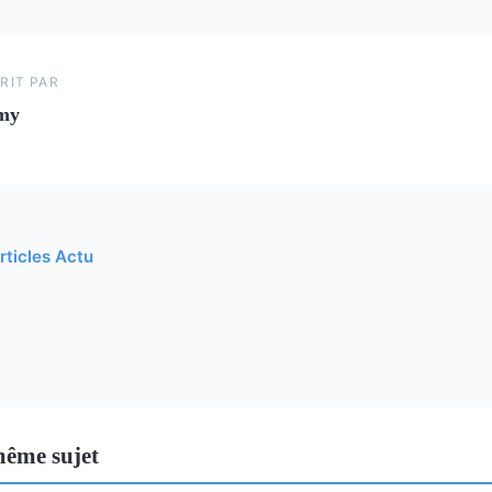
RIT PAR
my
rticles Actu
même sujet