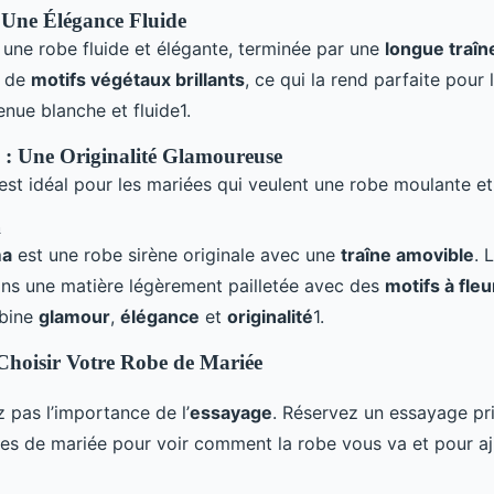
 Une Élégance Fluide
 une robe fluide et élégante, terminée par une
longue traîn
é de
motifs végétaux brillants
, ce qui la rend parfaite pour 
nue blanche et fluide1.
e : Une Originalité Glamoureuse
est idéal pour les mariées qui veulent une robe moulante et
a
ma
est une robe sirène originale avec une
traîne amovible
. 
ns une matière légèrement pailletée avec des
motifs à fle
mbine
glamour
,
élégance
et
originalité
1.
Choisir Votre Robe de Mariée
 pas l’importance de l’
essayage
. Réservez un essayage pr
es de mariée pour voir comment la robe vous va et pour aju