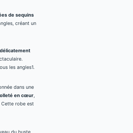
tées de sequins
angles, créant un
 délicatement
taculaire.
ous les angles1.
ionnée dans une
olleté en cœur
,
. Cette robe est
iveau du buste