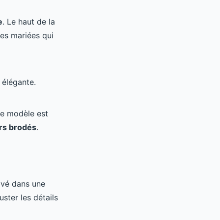
e
. Le haut de la
les mariées qui
 élégante.
Le modèle est
urs brodés
.
ivé dans une
ster les détails