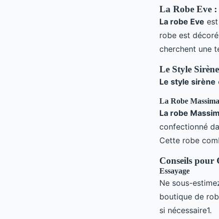
La Robe Eve :
La robe Eve
est
robe est décor
cherchent une te
Le Style Sirèn
Le style sirène
La Robe Massim
La robe Massi
confectionné da
Cette robe co
Conseils pour 
Essayage
Ne sous-estimez
boutique de rob
si nécessaire1.