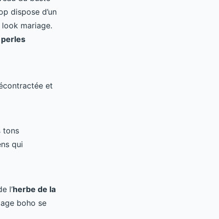
top dispose d’un
e look mariage.
 perles
écontractée et
 tons
ens qui
e l’
herbe de la
iage boho se