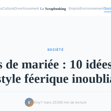
tu
Culture
Divertissement
Emploi
Environnement
Soc
SOCIÉTÉ
 de mariée : 10 idée
style féerique inoubli
Emy
7 mars 2025
6 min de lecture
E