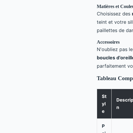
Matières et Coule
Choisissez des
teint et votre s
paillettes de da
Accessoires
N'oubliez pas l
boucles d’oreil
parfaitement vo
Tableau Compar
St
Descrip
yl
n
e
P