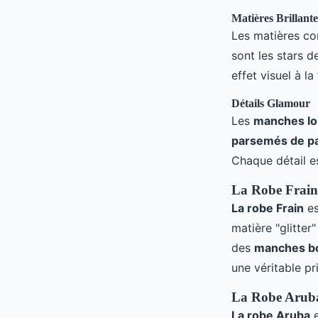
Matières Brillante
Les matières c
sont les stars d
effet visuel à la
Détails Glamour
Les
manches lo
parsemés de pa
Chaque détail es
La Robe Frain
La robe Frain
es
matière "glitter"
des
manches bo
une véritable p
La Robe Aruba
La robe Aruba
e