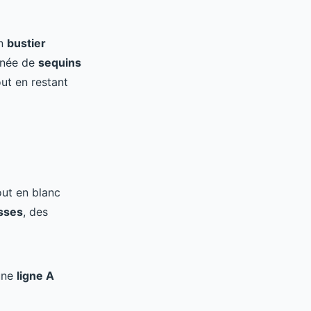
un
bustier
ornée de
sequins
ut en restant
out en blanc
sses
, des
une
ligne A