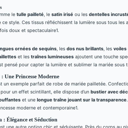
s
omme le
tulle pailleté
, le
satin irisé
ou les
dentelles incrus
e ce style. Ces tissus réfléchissent la lumière sous tous les 
 fois doux et spectaculaire1.
ngues ornées de sequins
, les
dos nus brillants
, les
voiles
illettes
et les
traînes lumineuses
ajoutent une touche spec
t pensé pour capter la lumière et sublimer la mariée sous t
 : Une Princesse Moderne
t un exemple parfait de robe de mariée pailletée. Confect
 pour un effet scintillant, elle dispose d’un
bustier avec déc
uffantes
et une
longue traîne jouant sur la transparence
rincesse moderne et contemporaine1.
 : Élégance et Séduction
st une autre option chic et séduisante. Près du corps au n