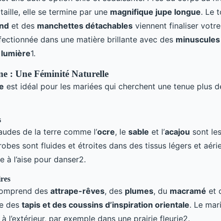
taille, elle se termine par une
magnifique jupe longue
. Le 
ond
et des
manchettes détachables
viennent finaliser votr
fectionnée dans une matière brillante avec des
minuscules
a lumière
1.
e : Une Féminité Naturelle
e
est idéal pour les mariées qui cherchent une tenue plus d
s
audes de la terre comme l’
ocre
, le
sable
et l’
acajou
sont les
obes sont fluides et étroites dans des tissus légers et aéri
e à l’aise pour danser2.
ires
comprend des
attrape-rêves
, des
plumes
, du
macramé
et d
ue des
tapis et des coussins d’inspiration orientale
. Le mar
à l’extérieur, par exemple dans une prairie fleurie2.