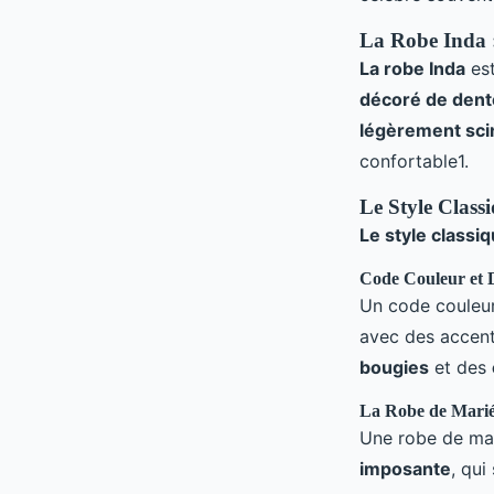
La Robe Inda 
La robe Inda
est
décoré de dente
légèrement scin
confortable1.
Le Style Class
Le style classi
Code Couleur et 
Un code couleur
avec des accen
bougies
et des
La Robe de Mari
Une robe de ma
imposante
, qui