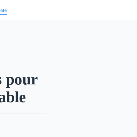
iété
s pour
able