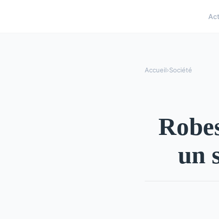
Ac
Accueil
›
Société
Robes
un 