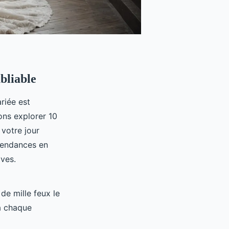
bliable
riée est
ons explorer 10
 votre jour
 tendances en
ves.
de mille feux le
 à chaque