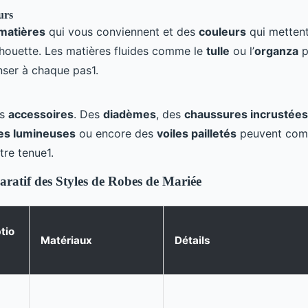
urs
matières
qui vous conviennent et des
couleurs
qui mettent
ilhouette. Les matières fluides comme le
tulle
ou l’
organza
p
nser à chaque pas1.
es
accessoires
. Des
diadèmes
, des
chaussures incrustées
les lumineuses
ou encore des
voiles pailletés
peuvent com
tre tenue1.
atif des Styles de Robes de Mariée
tio
Matériaux
Détails